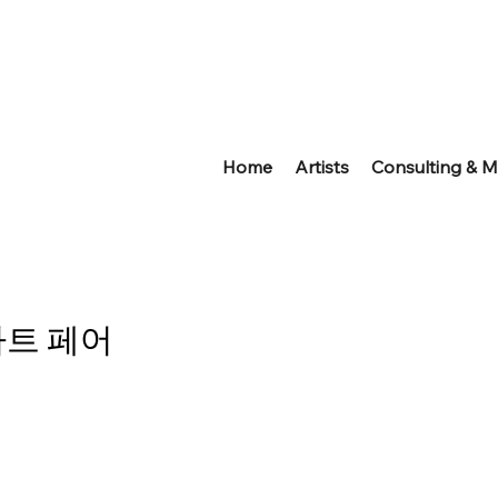
Home
Artists
Consulting & M
아트 페어