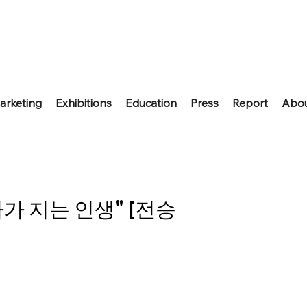
arketing
Exhibitions
Education
Press
Report
Abo
가 지는 인생" [전승