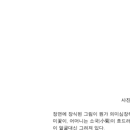
사진
정면에 장식된 그림이 뭔가 의미심장하
미꽃이, 어머니는 소국(小菊)이 흐드러
이 얼굴대신 그려져 있다.