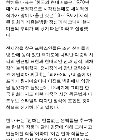
한혜욱 대표는 “한국의 현대미술은 1970년
대에야 본격적으로 시작됐는데도 세계적인 
작가가 많이 배출된 것은 18∼19세기 시작
된 민화의 자유분방한 정신과 테크닉이 현대
미술의 뿌리가 돼 왔기 때문”이라고 설명했
다.
전시장을 찾은 프랑스인들은 조선 선비들의 
방 안에 놓여 있던 책가도에 나타난 다중적 시
각의 원근법 표현과 현대적인 선과 장식, 색채
감에 놀라워했다. 전시장에서 만난 프랑수아
즈 에밀리아 씨(34)는 “피카소의 큐비즘이 아
프리카 원시미술이나 이집트 벽화에서 영감
을 받았다고 들었는데, 18세기에 그려진 한
국 민화에서도 이런 다중적 시점 원근법과 아
르누보 스타일의 디자인 장식이 표현된 것이 
참으로 신기하다”고 말했다.  
한 대표는 “민화는 빈틈없는 완벽함을 추구하
는 왕실의 작품과 달리 민중에 의해 그려지고 
만들어진 작품”이라며 “이런 민화 작품들은 
수세기를 앞서 팝아트의 정신과 일치한다는 