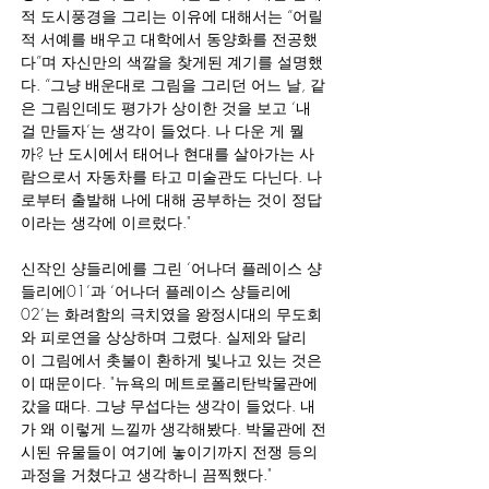
적 도시풍경을 그리는 이유에 대해서는 “어릴
적 서예를 배우고 대학에서 동양화를 전공했
다”며 자신만의 색깔을 찾게된 계기를 설명했
다. “그냥 배운대로 그림을 그리던 어느 날, 같
은 그림인데도 평가가 상이한 것을 보고 ‘내
걸 만들자’는 생각이 들었다. 나 다운 게 뭘
까? 난 도시에서 태어나 현대를 살아가는 사
람으로서 자동차를 타고 미술관도 다닌다. 나
로부터 출발해 나에 대해 공부하는 것이 정답
이라는 생각에 이르렀다."
신작인 샹들리에를 그린 ‘어나더 플레이스 샹
들리에01’과 ‘어나더 플레이스 샹들리에 
02’는 화려함의 극치였을 왕정시대의 무도회
와 피로연을 상상하며 그렸다. 실제와 달리 
이 그림에서 촛불이 환하게 빛나고 있는 것은 
이 때문이다. "뉴욕의 메트로폴리탄박물관에 
갔을 때다. 그냥 무섭다는 생각이 들었다. 내
가 왜 이렇게 느낄까 생각해봤다. 박물관에 전
시된 유물들이 여기에 놓이기까지 전쟁 등의 
과정을 거쳤다고 생각하니 끔찍했다."