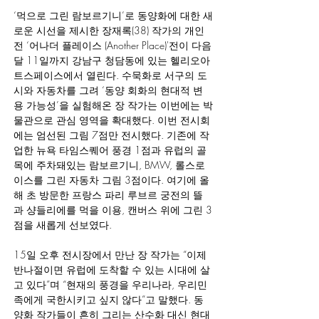
‘먹으로 그린 람보르기니’로 동양화에 대한 새
로운 시선을 제시한 장재록(38) 작가의 개인
전 ‘어나더 플레이스 (Another Place)'전이 다음
달 11일까지 강남구 청담동에 있는 헬리오아
트스페이스에서 열린다. 수묵화로 서구의 도
시와 자동차를 그려 ‘동양 회화의 현대적 변
용 가능성’을 실험해온 장 작가는 이번에는 박
물관으로 관심 영역을 확대했다. 이번 전시회
에는 엄선된 그림 7점만 전시했다. 기존에 작
업한 뉴욕 타임스퀘어 풍경 1점과 유럽의 골
목에 주차돼있는 람보르기니, BMW, 롤스로
이스를 그린 자동차 그림 3점이다. 여기에 올
해 초 방문한 프랑스 파리 루브르 궁전의 뜰
과 샹들리에를 먹을 이용, 캔버스 위에 그린 3
점을 새롭게 선보였다.
15일 오후 전시장에서 만난 장 작가는 “이제 
반나절이면 유럽에 도착할 수 있는 시대에 살
고 있다”며 “현재의 풍경을 우리나라, 우리민
족에게 국한시키고 싶지 않다”고 말했다. 동
양화 작가들이 흔히 그리는 산수화 대신 현대