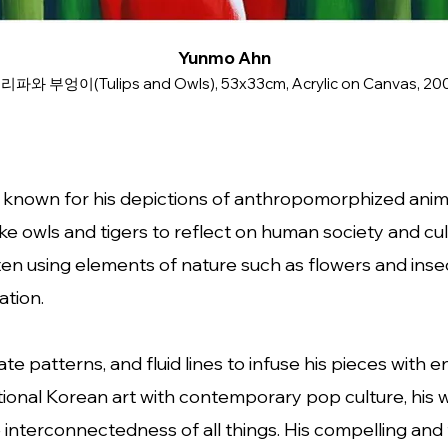
Yunmo Ahn
리파와 부엉이(Tulips and Owls), 53x33cm, Acrylic on Canvas, 20
 known for his depictions of anthropomorphized anim
ike owls and tigers to reflect on human society and cult
ten using elements of nature such as flowers and inse
tion.
icate patterns, and fluid lines to infuse his pieces with
tional Korean art with contemporary pop culture, his
he interconnectedness of all things. His compelling a