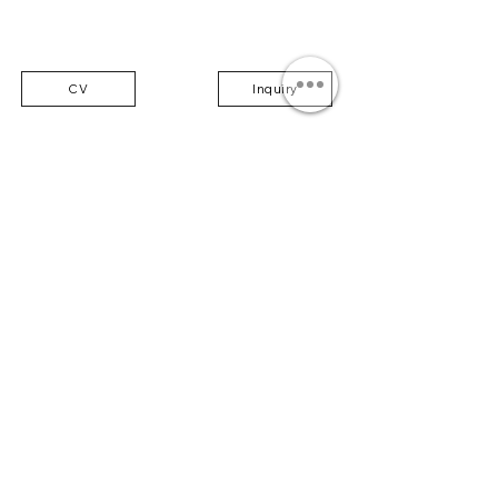
CV
Inquiry
Join our mailing list to be among the first
to receive our news.
Submit