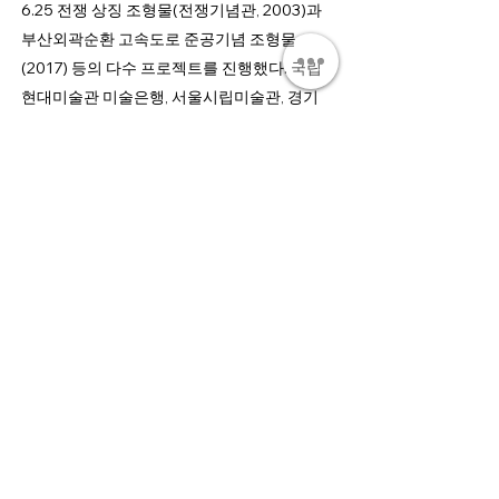
6.25 전쟁 상징 조형물(전쟁기념관, 2003)과
부산외곽순환 고속도로 준공기념 조형물
(2017) 등의 다수 프로젝트를 진행했다. 국립
현대미술관 미술은행, 서울시립미술관, 경기
도미술관, 홍콩 하버시티 등에 작품이 소장되
어 있다.
CV
Inquiry
Join our mailing list to be among the first
to receive our news.
Submit