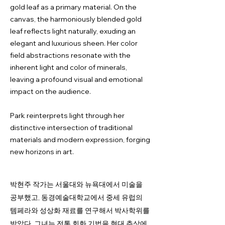
gold leaf as a primary material. On the
canvas, the harmoniously blended gold
leaf reflects light naturally, exuding an
elegant and luxurious sheen. Her color
field abstractions resonate with the
inherent light and color of minerals,
leaving a profound visual and emotional
impact on the audience.
Park reinterprets light through her
distinctive intersection of traditional
materials and modern expression, forging
new horizons in art.
박현주 작가는 서울대와 뉴욕대에서 미술을
공부했고, 동경예술대학교에서 중세 유럽의
템페라와 성상화 재료를 연구해서 박사학위를
받았다. 그녀는 전통 회화 기법을 현대 추상에