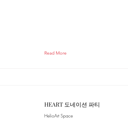
Read More
HEART 도네이션 파티
HelioArt Space