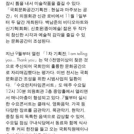
잠시 틈을 내서 미술작품을 즐길 수 있다. 
「국회문화공간기획전 ; 현실과 마주보는 공
간」이 의원회관 신관 로비에서 11월 1일부
터 두 달간 개최된다. 백남준의 비디오아트와 
신기혁(회화), 신호윤(종이예술) 젊은 두 작가
의 참신한 시각과 예술적 감각을 즐길 수 있
는 문화공간이 조성된다.
지난 9월부터 열린 「1차 기획전; I am telling 
you... Thank you」는 약 6천명이상이 찾은 것
으로 추산되어 국회안의 훌륭한 문화공간으
로 자리매김했다는 평가다. 이번 전시는 국회
문화공간 조성을 위한 시범사업의 일환이
다. 「수요런치타임콘서트」도 매주 수요일 
12시 30분 의원회관 3층 중앙홀에서 열리면
서 매니아층이 형성되고 있다. 7월부터 실시
한 수요콘서트는 클래식, 영화음악, 가곡 등 
다양한 장르를 금관악기, 목관악기, 현악기, 
중창 등의 독특한 음색으로 감상할 수 있어, 
수요일 점심 구내식당에서 동료와 함께 식사
한 후 커피 한잔을 들고 오는 국회직원매이나