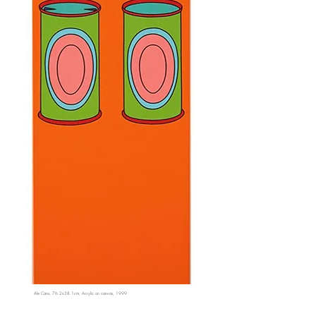
Ale Cans, 76.2x38.1cm, Acrylic on canvas, 1999