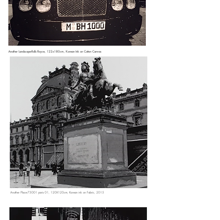
Another Landscape-Rolls Royce, 122x180cm, Korean Ink on Cotton Canvas
Another Place-75001 paris 01, 120X120cm, Korean ink on Fabric, 2015