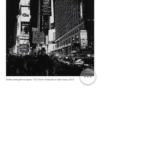
Another Landscape-Times Square, 122x122cm, Korean Ink on Cotton Canvas, 2013
Join our mailing list to be among the first
to receive our news.