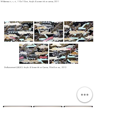
Wilderness iv, v, vi, 110x110cm, Acrylic & screen ink on canvas, 2011
Disillusionment I,II,III,IV,V, Acrylic & Screen Ink on Canvas, 90x65cm ea., 2012
母(Mother) Composition I,II,III, 55x55cm ea., Pigment print on archival paper, 2014