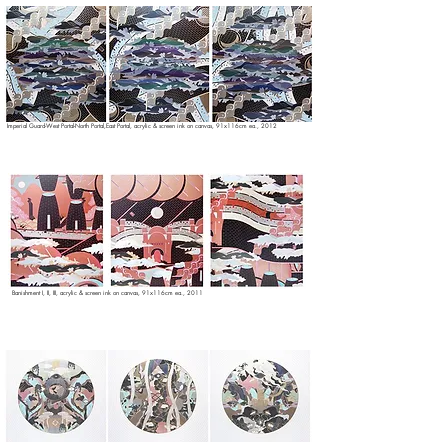
Imperial Guard-West Portal-North Portal,East Portal, acrylic & screen ink on canvas, 91x116cm ea., 2012
Banishment I, II, III, acrylic & screen ink on canvas, 91x116cm ea., 2011