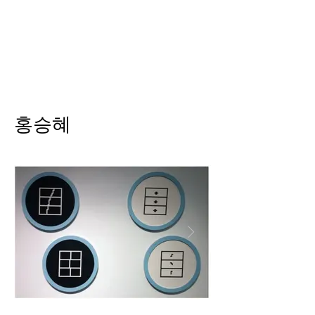
Helio Company Co., Ltd.
홍승혜