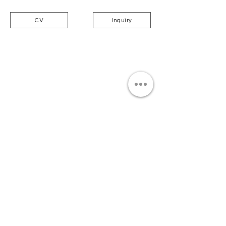
CV
Inquiry
Join our mailing list to be among the first
to receive our news.
Submit