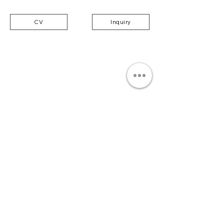
CV
Inquiry
Join our mailing list to be among the first
to receive our news.
Submit