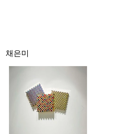
Helio Company Co., Ltd.
채은미