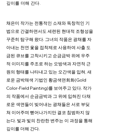
깊이를 더해 간다.
채은미 작가는 전통적인 소재와 독창적인 기
법으로 간결하면서도 세련된 현대적 조형성을
꾸준히 탐구해 왔다. 그녀의 작품은 광채를 자
아내는 천연 옻을 접착제로 사용하여 사출 도
금된 큐브를 고착시키고 순금금박 위에 우주
적 이미지를 주조로 하는 오방색과 자연적 근
원의 형태를 나타내고 있는 오간색을 입혀, 새
로운 금박채색 기법인 황금색면회화(Gold
Color-Field Painting)를 보여주고 있다. 작가
의 작품에서 순금금박과 그 위에 입혀진 다채
로운 색면들이 빚어내는 광채들은 서로 부딪
쳐 이어주며 뻗어나가지만 결코 침범하지 않
는다. 빛과 빛의 찬란한 변주는 이 과정을 통해
깊이를 더해 간다.