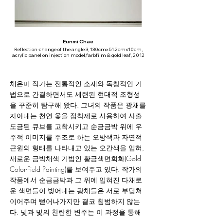
Eunmi Chae
Reflection-change of the angle 3, 130cmx51.2cmx10cm,
Reflection-change of the 
acrylic panel on injection model,farbfilm & gold leaf, 2012
acrylic panel on injection mo
채은미 작가는 전통적인 소재와 독창적인 기
법으로 간결하면서도 세련된 현대적 조형성
을 꾸준히 탐구해 왔다. 그녀의 작품은 광채를
자아내는 천연 옻을 접착제로 사용하여 사출
도금된 큐브를 고착시키고 순금금박 위에 우
주적 이미지를 주조로 하는 오방색과 자연적
근원의 형태를 나타내고 있는 오간색을 입혀,
새로운 금박채색 기법인 황금색면회화(Gold
Color-Field Painting)를 보여주고 있다. 작가의
작품에서 순금금박과 그 위에 입혀진 다채로
운 색면들이 빚어내는 광채들은 서로 부딪쳐
이어주며 뻗어나가지만 결코 침범하지 않는
다. 빛과 빛의 찬란한 변주는 이 과정을 통해